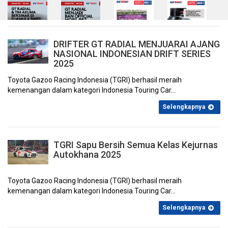
DRIFTER GT RADIAL MENJUARAI AJANG
NASIONAL INDONESIAN DRIFT SERIES
2025
Februari 2025
Januari 2025
Desember 2024
November 2024
Toyota Gazoo Racing Indonesia (TGRI) berhasil meraih
kemenangan dalam kategori Indonesia Touring Car...
Selengkapnya
TGRI Sapu Bersih Semua Kelas Kejurnas
Autokhana 2025
Oktober 2024
September 2024
Agustus 2024
Juli 2024
Toyota Gazoo Racing Indonesia (TGRI) berhasil meraih
kemenangan dalam kategori Indonesia Touring Car...
Selengkapnya