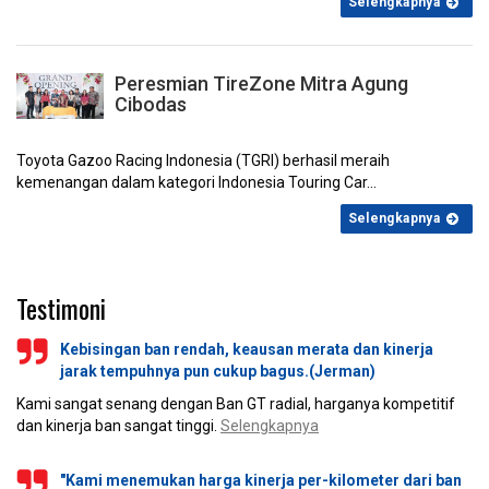
Selengkapnya
Peresmian TireZone Mitra Agung
Cibodas
Mei 2021
April 2021
Maret 2021
Februari 2021
Toyota Gazoo Racing Indonesia (TGRI) berhasil meraih
kemenangan dalam kategori Indonesia Touring Car...
Selengkapnya
Testimoni
Januari 2021
Desember 2020
November 2020
Oktober 2020
Kebisingan ban rendah, keausan merata dan kinerja
jarak tempuhnya pun cukup bagus.(Jerman)
Kami sangat senang dengan Ban GT radial, harganya kompetitif
dan kinerja ban sangat tinggi.
Selengkapnya
"Kami menemukan harga kinerja per-kilometer dari ban
September 2020
Agustus 2020
Juli 2020
Juni 2020