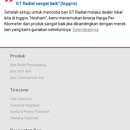
GT Radial sangat baik" (Inggris)
Setelah setuju untuk mencoba ban GT Radial melalui dealer lokal
kita di Inggris "Hexham", kami menemukan kinerja Harga Per-
Kilometer dari produk sangat baik jika dibandingkan dengan merek
lain yang kami gunakan sebelumnya.
Selengkapnya
Mei 2020
April 2020
Maret 2020
Februari 2020
Produk
Ban Mobil Penumpang
Ban SUV 4x4
Ban Commercial Van
Tirezone
Januari 2020
Desember 2019
November 2019
Oktober 2019
Cari Tirezone
Tirezone Regional
Berita & Promo Tirezone
Tentang Tirezone