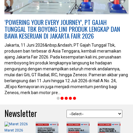
ERY JOURNEY’, PT GAJAH
DRIFTER GT RADIAL ME
NG LINI PRODUK LENGKAP DAN
INDONESIAN DRIFT SERI
JAKARTA FAIR 2026
Jakarta, 2025 &mdash; Indone
memukau para penggemar oto
bsp;&ndash; PT Gajah Tunggal Tbk,
spektakuler para drifter GT
di Asia Tenggara, kembali meramaikan
Champiro SX2 dan Champiro
. Pada kesempatan kali ini, perusahaan
cengkeram, kontrol, dan konsi
lengkapnya langsung ke hadapan
kompetisi. Kejuaraan tahun in
ampilkan seluruh merek andalannya,
berbagai kota besar Indonesia
al, IRC, hingga Zeneos. Pameran akbar yang
Karawaci &bull; Seri 2 &ndas
hingga 12 Juli 2026 di Hall A No. 24,
Yogyakarta &...
uga menjadi momentum penting bagi
pre...
Newsletter
Maret 2026