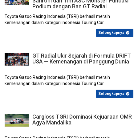
Sahroni dan Tim ASC Monster Puncaki
Podium dengan Ban GT Radial
Toyota Gazoo Racing Indonesia (TGRI) berhasil meraih
Juni 2023
Mei 2023
April 2023
Maret 2023
kemenangan dalam kategori Indonesia Touring Car...
Selengkapnya
GT Radial Ukir Sejarah di Formula DRIFT
USA — Kemenangan di Panggung Dunia
Februari 2023
Januari 2023
Desember 2022
November 2022
Toyota Gazoo Racing Indonesia (TGRI) berhasil meraih
kemenangan dalam kategori Indonesia Touring Car...
Selengkapnya
Cargloss TGRI Dominasi Kejuaraan OMR
Oktober 2022
September 2022
Agustus 2022
Juli 2022
Agya Mandalika