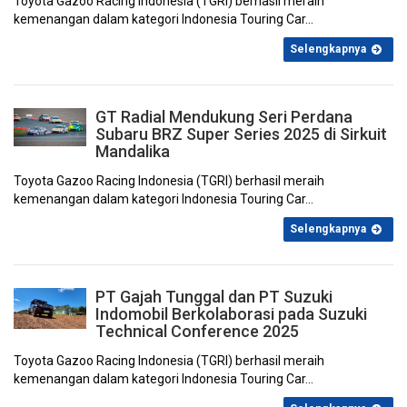
Toyota Gazoo Racing Indonesia (TGRI) berhasil meraih
kemenangan dalam kategori Indonesia Touring Car...
Selengkapnya
Juni 2022
Mei 2022
April 2022
Maret 2022
GT Radial Mendukung Seri Perdana
Subaru BRZ Super Series 2025 di Sirkuit
Mandalika
Toyota Gazoo Racing Indonesia (TGRI) berhasil meraih
kemenangan dalam kategori Indonesia Touring Car...
Februari 2022
Januari 2022
Desember 2021
November 2021
Selengkapnya
PT Gajah Tunggal dan PT Suzuki
Indomobil Berkolaborasi pada Suzuki
Technical Conference 2025
Toyota Gazoo Racing Indonesia (TGRI) berhasil meraih
Oktober 2021
September 2021
Juli 2021
Juni 2021
kemenangan dalam kategori Indonesia Touring Car...