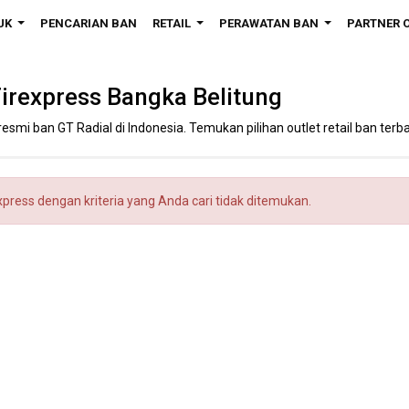
UK
PENCARIAN BAN
RETAIL
PERAWATAN BAN
PARTNER 
...
...
...
irexpress Bangka Belitung
resmi ban GT Radial di Indonesia. Temukan pilihan outlet retail ban terbai
xpress dengan kriteria yang Anda cari tidak ditemukan.