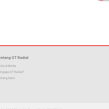
entang GT Radial
rita & Media
ngapa GT Radial?
ntang Kami