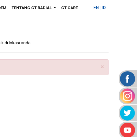
EN
|
ID
OEM
TENTANG GT RADIAL
GT CARE
...
k di lokasi anda.
×