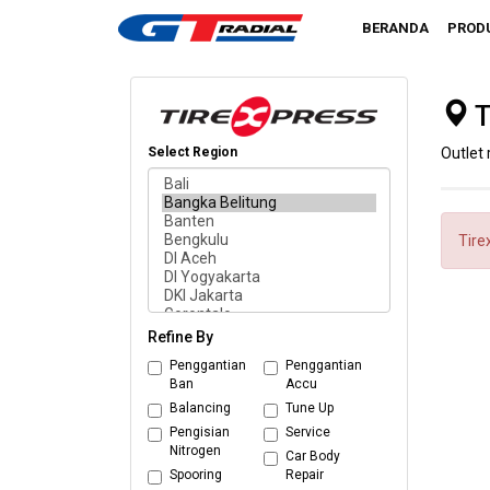
BERANDA
PROD
T
Select Region
Outlet 
Tire
Refine By
Penggantian
Penggantian
Ban
Accu
Balancing
Tune Up
Pengisian
Service
Nitrogen
Car Body
Spooring
Repair