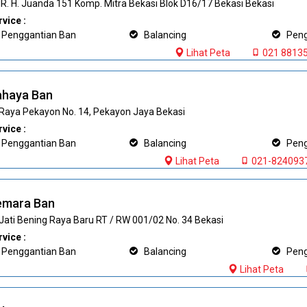
. IR. H. Juanda 151 Komp. Mitra Bekasi Blok D16/17 Bekasi Bekasi
vice :
Penggantian Ban
Balancing
Pengi
Lihat Peta
021 88135
ahaya Ban
. Raya Pekayon No. 14, Pekayon Jaya Bekasi
vice :
Penggantian Ban
Balancing
Pengi
Lihat Peta
021-8240937
emara Ban
. Jati Bening Raya Baru RT / RW 001/02 No. 34 Bekasi
vice :
Penggantian Ban
Balancing
Pengi
Lihat Peta