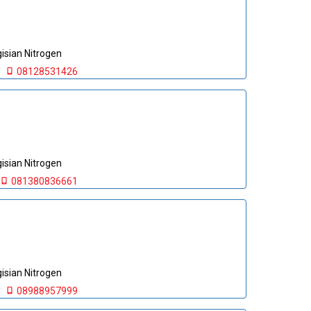
sian Nitrogen
08128531426
sian Nitrogen
081380836661
sian Nitrogen
08988957999