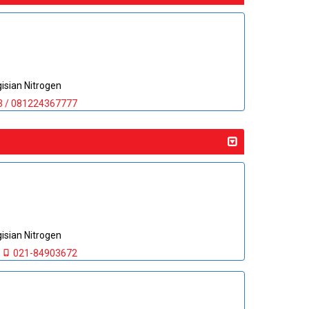
sian Nitrogen
3 / 081224367777
sian Nitrogen
021-84903672