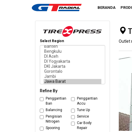
BERANDA
PROD
T
Select Region
Outlet 
Refine By
Penggantian
Penggantian
Ban
Accu
Balancing
Tune Up
Pengisian
Service
Nitrogen
Car Body
Spooring
Repair