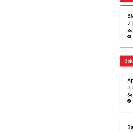
BM
Jl.
Ser
Bek
Ap
Jl
Ser
Ba