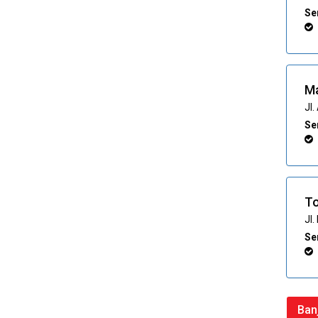
Ser
M
Jl
Ser
To
Jl
Ser
Ban