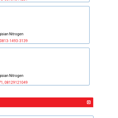
sian Nitrogen
0813-1493-3139
sian Nitrogen
71, 08129121049