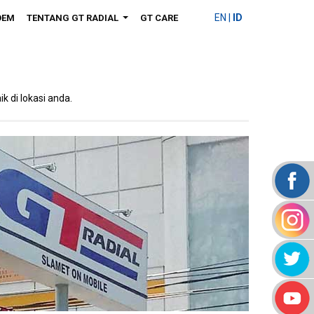
EN
|
ID
OEM
TENTANG GT RADIAL
GT CARE
...
k di lokasi anda.