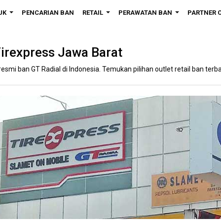
UK
PENCARIAN BAN
RETAIL
PERAWATAN BAN
PARTNER 
...
...
...
irexpress Jawa Barat
resmi ban GT Radial di Indonesia. Temukan pilihan outlet retail ban terbai