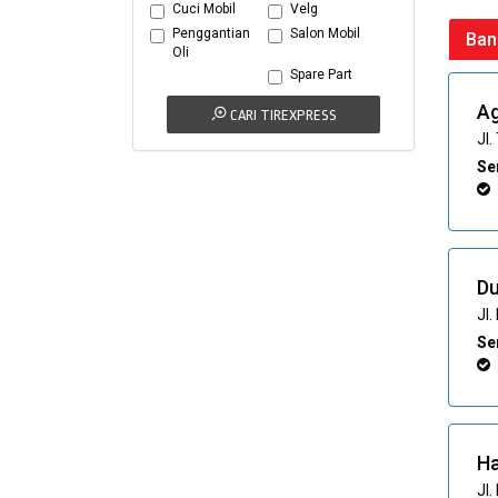
Cuci Mobil
Velg
Penggantian
Salon Mobil
Ban
Oli
Spare Part
Ag
CARI TIREXPRESS
Jl
Ser
Du
Jl
Ser
Ha
Jl