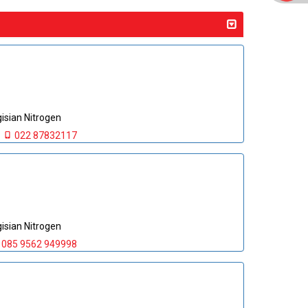
sian Nitrogen
022 87832117
sian Nitrogen
 085 9562 949998