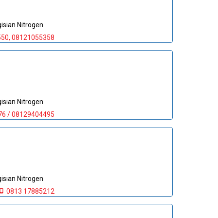
sian Nitrogen
50, 08121055358
sian Nitrogen
6 / 08129404495
sian Nitrogen
0813 17885212