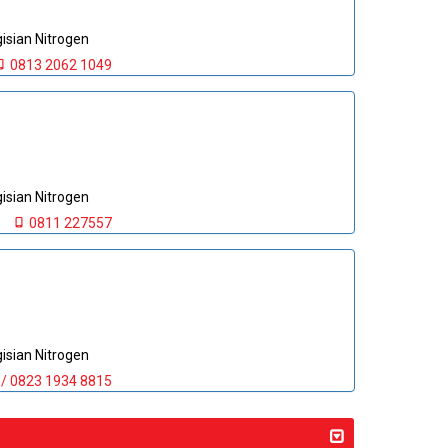
sian Nitrogen
0813 2062 1049
sian Nitrogen
0811 227557
sian Nitrogen
 / 0823 1934 8815