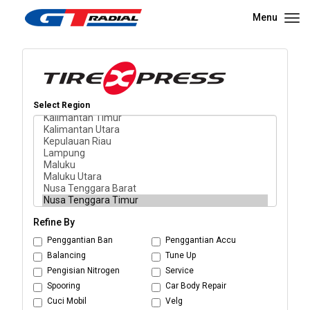
Menu
Select Region
Refine By
Penggantian Ban
Penggantian Accu
Balancing
Tune Up
Pengisian Nitrogen
Service
Spooring
Car Body Repair
Cuci Mobil
Velg