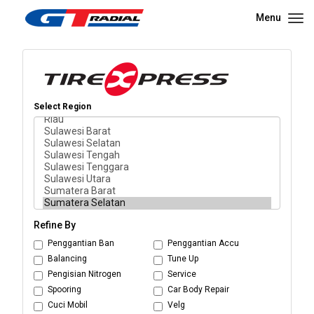
Menu
Select Region
Refine By
Penggantian Ban
Penggantian Accu
Balancing
Tune Up
Pengisian Nitrogen
Service
Spooring
Car Body Repair
Cuci Mobil
Velg